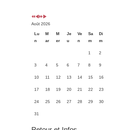
Année
Mois
Année
Mois
précédente
précédent
suivante
suivant
Août 2026
Lu
M
M
Je
Ve
Sa
Di
n
ar
er
u
n
m
m
1
2
3
4
5
6
7
8
9
10
11
12
13
14
15
16
17
18
19
20
21
22
23
24
25
26
27
28
29
30
31
Retour et Infos