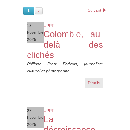
Suivant
1
2
13
UPPF
Colombie, au-
Novembre
2025
delà des
clichés
Philippe Pratx Écrivain, journaliste
culturel et photographe
Détails
27
UPPF
La
Novembre
2025
décroissance